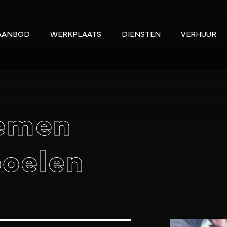
AANBOD
WERKPLAATS
DIENSTEN
VERHUUR
temen
poelen