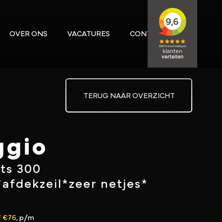
OVER ONS
VACATURES
CONTACT
TERUG NAAR OVERZICHT
ggio
ts 300
*afdekzeil*zeer netjes*
 €76,
p/m