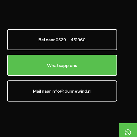
Bel naar 0529 – 451960
Whatsapp ons
Mail naar info@dunnewind.nl
+31529