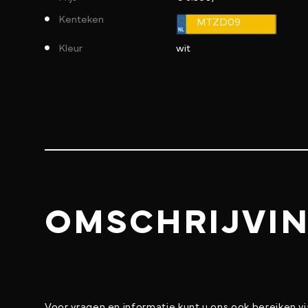
Kenteken
MTZD09
Kleur
wit
OMSCHRIJVI
Voor vragen en informatie kunt u ons ook bereiken v