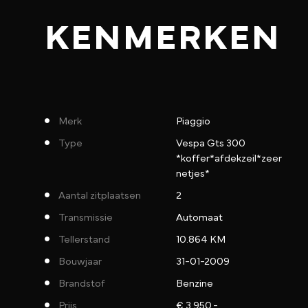
KENMERKEN
Merk
Piaggio
Type
Vespa Gts 300
*koffer*afdekzeil*zeer
netjes*
Aantal zitplaatsen
2
Transmissie
Automaat
Tellerstand
10.864 KM
Bouwjaar
31-01-2009
Brandstof
Benzine
Prijs
€ 3.950,-