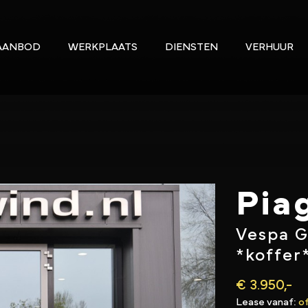
AANBOD
WERKPLAATS
DIENSTEN
VERHUUR
Pia
Vespa G
*koffer
€ 3.950,-
Lease vanaf:
of