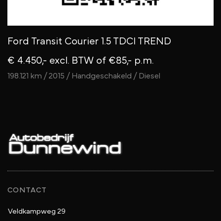
Ford Transit Courier 1.5 TDCI TREND
V
€ 4.450,- excl. BTW
of €85,- p.m.
V
198.121 km / 2015 / Handgeschakeld / Diesel
15
CONTACT
Veldkampweg 29