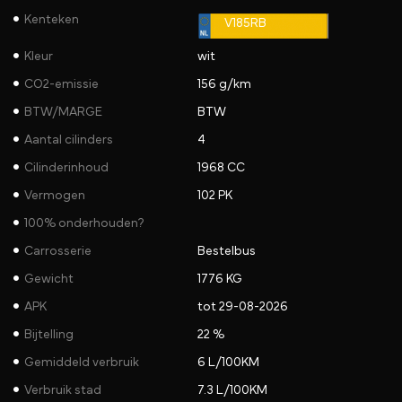
Kenteken
V185RB
Kleur
wit
CO2-emissie
156 g/km
BTW/MARGE
BTW
Aantal cilinders
4
Cilinderinhoud
1968 CC
Vermogen
102 PK
100% onderhouden?
Carrosserie
Bestelbus
Gewicht
1776 KG
APK
tot 29-08-2026
Bijtelling
22 %
Gemiddeld verbruik
6 L/100KM
Verbruik stad
7.3 L/100KM