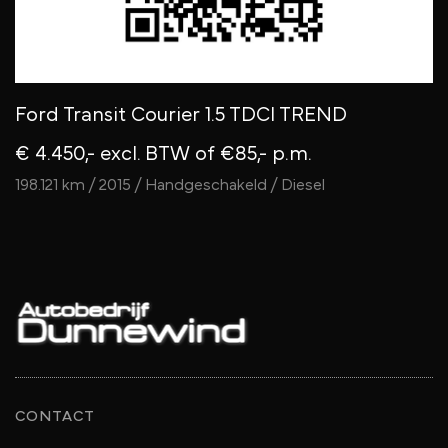
Ford Transit Courier 1.5 TDCI TREND
V
E
€ 4.450,- excl. BTW
of €85,- p.m.
V
198.121 km / 2015 / Handgeschakeld / Diesel
13
CONTACT