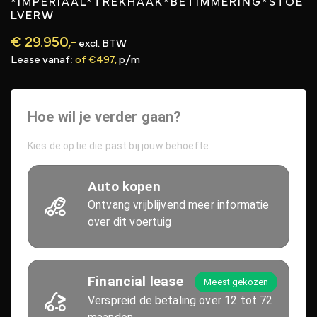
*IMPERIAAL*TREKHAAK*BETIMMERING*STOE
LVERW
€ 29.950,-
excl. BTW
Lease vanaf:
of €497,
p/m