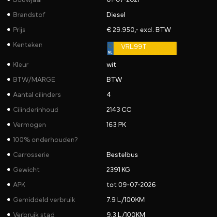
Bouwjaar
01-07-2021
Brandstof
Diesel
Prijs
€ 29.950,- excl. BTW
Kenteken
VRL99T
Kleur
wit
BTW/MARGE
BTW
Aantal cilinders
4
Cilinderinhoud
2143 CC
Vermogen
163 PK
100% onderhouden?
Carrosserie
Bestelbus
Gewicht
2391 KG
APK
tot 09-07-2026
Gemiddeld verbruik
7.9 L/100KM
Verbruik stad
9.3 L/100KM