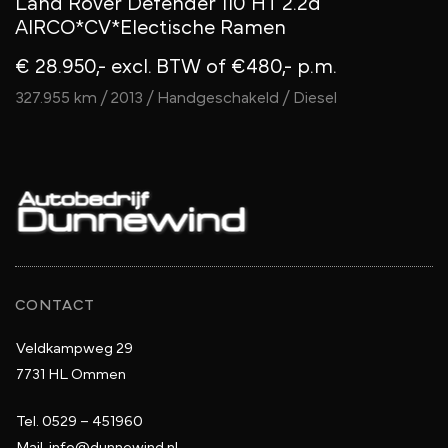
Land Rover Defender 110 HT 2.2d
AIRCO*CV*Electische Ramen
€ 28.950,- excl. BTW
of €480,- p.m.
327.955 km / 2013 / Handgeschakeld / Diesel
CONTACT
Veldkampweg 29
7731 HL Ommen
Tel.
0529 – 451960
Mail.
info@dunnewind.nl