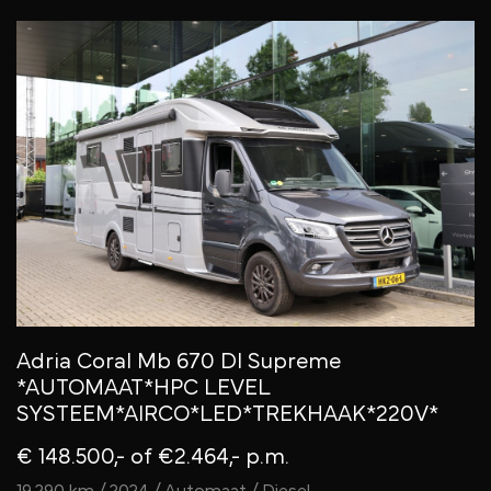
Adria Coral Mb 670 Dl Supreme
*AUTOMAAT*HPC LEVEL
SYSTEEM*AIRCO*LED*TREKHAAK*220V*
€ 148.500,-
of €2.464,- p.m.
19.290 km / 2024 / Automaat / Diesel