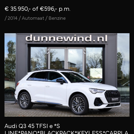
€ 35.950,-
of €596,- p.m.
/ 2014 / Automaat / Benzine
Audi Q3 45 TFSI e *S
LINE*PANO*BLACKPACK*KEYLESS*CARPLA