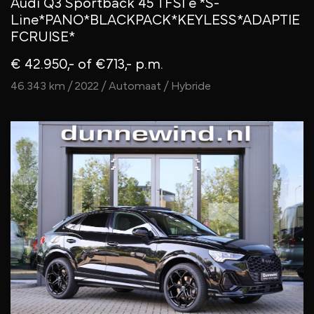
Audi Q3 Sportback 45 TFSI e *S-
Line*PANO*BLACKPACK*KEYLESS*ADAPTIE
FCRUISE*
€ 42.950,-
of €713,- p.m.
46.343 km / 2022 / Automaat / Hybride