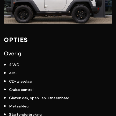
OPTIES
Overig
4 WD
ABS
CD-wisselaar
Cruise control
Glazen dak, open- en uitneembaar
Metaalkleur
Startonderbreking