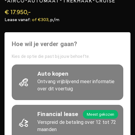
*AIRCO*AUTOMAAT*TREKHAAK*CRUISE
€ 17.950,-
Lease vanaf:
of €303,
p/m