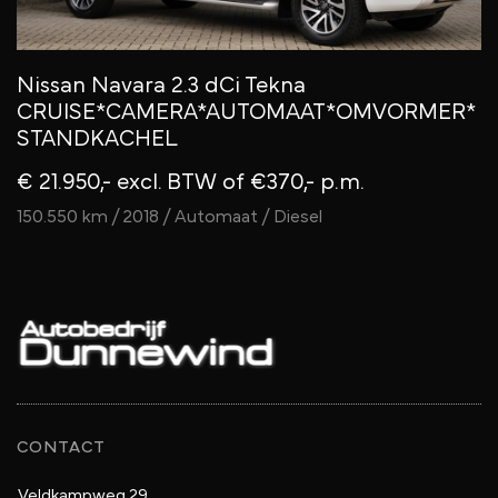
Nissan Navara 2.3 dCi Tekna
S
CRUISE*CAMERA*AUTOMAAT*OMVORMER*
e
STANDKACHEL
€
€ 21.950,- excl. BTW
of €370,- p.m.
1
150.550 km / 2018 / Automaat / Diesel
CONTACT
Veldkampweg 29